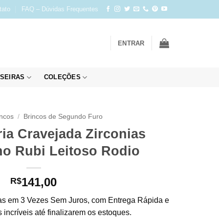
tato
FAQ – Dúvidas Frequentes
ENTRAR
SEIRAS
COLEÇÕES
incos
/
Brincos de Segundo Furo
ria Cravejada Zirconias
o Rubi Leitoso Rodio
141,00
R$
s em 3 Vezes Sem Juros, com Entrega Rápida e
incríveis até finalizarem os estoques.