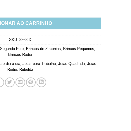
onias Quadradinho Rubi Leitoso Rodio quantidade
IONAR AO CARRINHO
SKU:
3263-D
 Segundo Furo
,
Brincos de Zirconias
,
Brincos Pequenos
,
Brincos Ródio
a o dia a dia
,
Joias para Trabalho
,
Joias Quadrada
,
Joias
Rodio
,
Rubelita