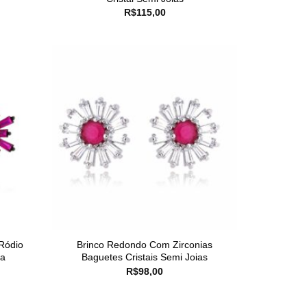
R$
115,00
Ródio
Brinco Redondo Com Zirconias
da
Baguetes Cristais Semi Joias
R$
98,00