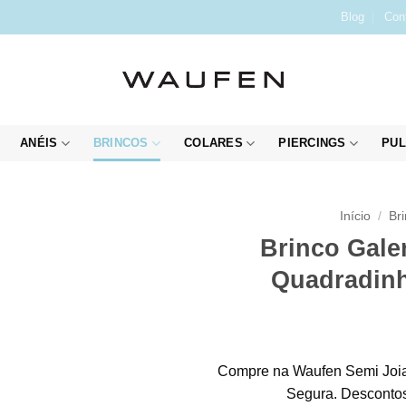
Blog
Con
ANÉIS
BRINCOS
COLARES
PIERCINGS
PUL
Início
/
Br
Brinco Gale
Quadradinh
Compre na Waufen Semi Joia
Segura. Descontos 