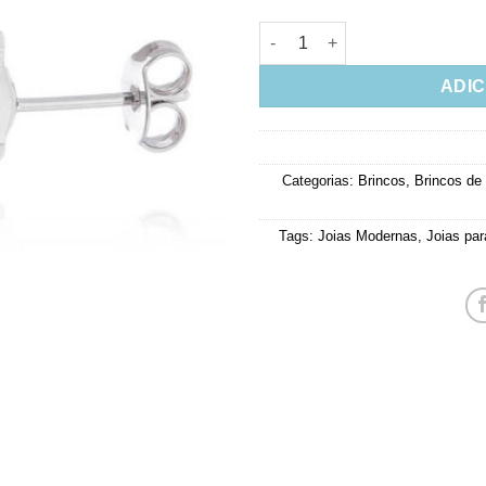
Brinco Galeria Cravejada Zirc
ADIC
Categorias:
Brincos
,
Brincos de
Tags:
Joias Modernas
,
Joias par