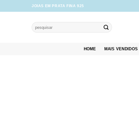
Skip
JOIAS EM PRATA FINA 925
to
content
Pesquisar
por:
HOME
MAIS VENDIDOS