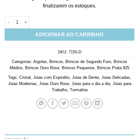
finalizarem os estoques.
Brinco dente de sabre resina rosa zirconias cristais e turmali
ADICIONAR AO CARRINHO
SKU:
7155-D
Categorias:
Argolas
,
Brincos
,
Brincos de Segundo Furo
,
Brincos
Médios
,
Brincos Ouro Rose
,
Brincos Pequenos
,
Brincos Prata 925
Tags:
Cristal
,
Joias com Espinélio
,
Joias de Dente
,
Joias Delicadas
,
Joias Modernas
,
Joias Ouro Rose
,
Joias para o dia a dia
,
Joias para
Trabalho
,
Turmalina