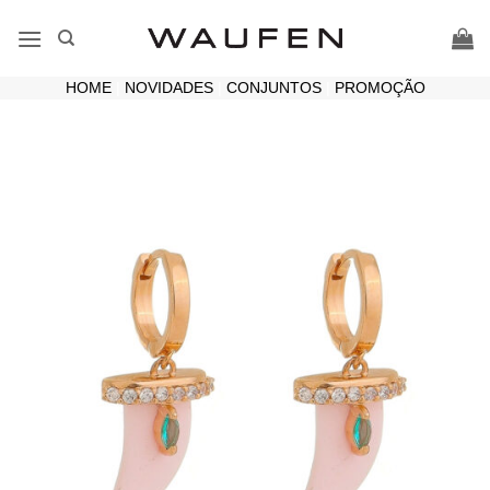
Skip
to
content
HOME
|
NOVIDADES
|
CONJUNTOS
|
PROMOÇÃO