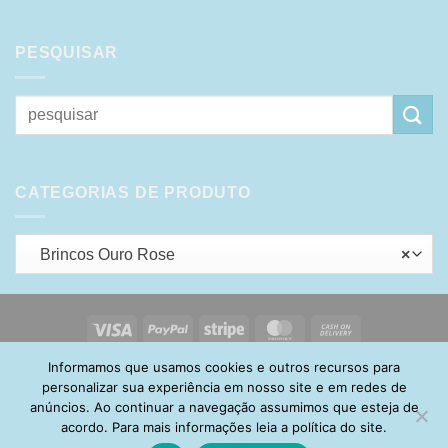
PESQUISAR
Pesquisar
por:
CATEGORIAS DE PRODUTO
Brincos Ouro Rose
×
Visa
PayPal
Stripe
MasterCard
Cash
On
Informamos que usamos cookies e outros recursos para
HOME
SOBRE
POLÍTICA DE PRIVACIDADE
ENTREGA
Delivery
TROCA E DEVOLUÇÃO
GARANTIA
FAQ
CARRINHO
personalizar sua experiência em nosso site e em redes de
MINHA CONTA
CONTATO
anúncios. Ao continuar a navegação assumimos que esteja de
acordo. Para mais informações leia a política do site.