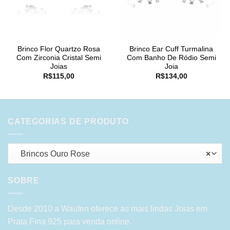
Brinco Flor Quartzo Rosa
Brinco Ear Cuff Turmalina
Com Zirconia Cristal Semi
Com Banho De Ródio Semi
Joias
Joia
R$
115,00
R$
134,00
CATEGORIAS DE PRODUTO
Brincos Ouro Rose
×
SOBRE
Desde 2010 a Waufen oferece as mais lindas Joias em
Prata Fina 925 para venda online.