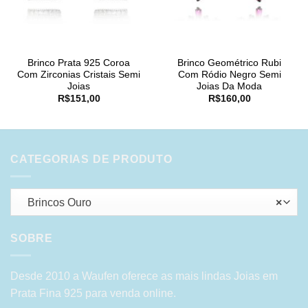
Brinco Prata 925 Coroa
Brinco Geométrico Rubi
Com Zirconias Cristais Semi
Com Ródio Negro Semi
Joias
Joias Da Moda
R$
151,00
R$
160,00
CATEGORIAS DE PRODUTO
Brincos Ouro
×
SOBRE
Desde 2010 a Waufen oferece as mais lindas Joias em
Prata Fina 925 para venda online.