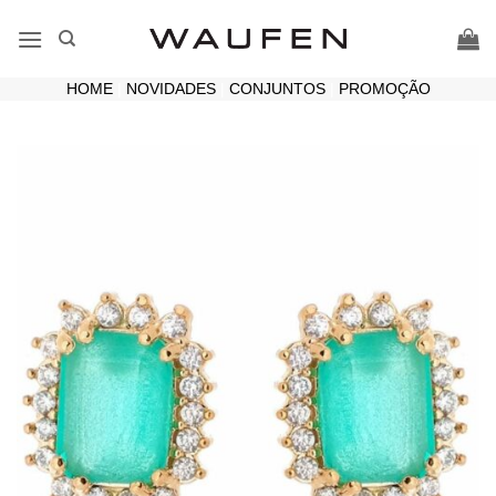
Skip
to
content
HOME
|
NOVIDADES
|
CONJUNTOS
|
PROMOÇÃO