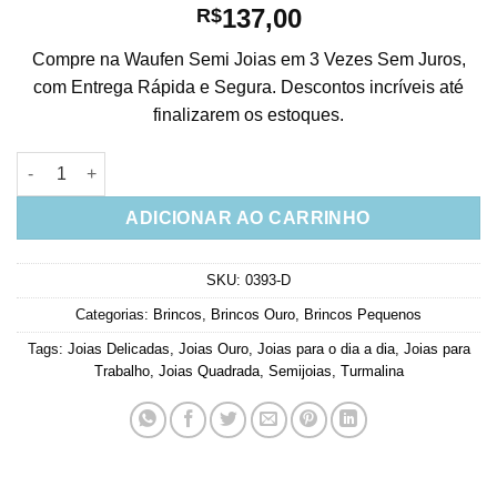
137,00
R$
Compre na Waufen Semi Joias em 3 Vezes Sem Juros,
com Entrega Rápida e Segura. Descontos incríveis até
finalizarem os estoques.
Brinco De Luxo Turmalina Leitosa Com Banho De Ouro Joia qu
ADICIONAR AO CARRINHO
SKU:
0393-D
Categorias:
Brincos
,
Brincos Ouro
,
Brincos Pequenos
Tags:
Joias Delicadas
,
Joias Ouro
,
Joias para o dia a dia
,
Joias para
Trabalho
,
Joias Quadrada
,
Semijoias
,
Turmalina