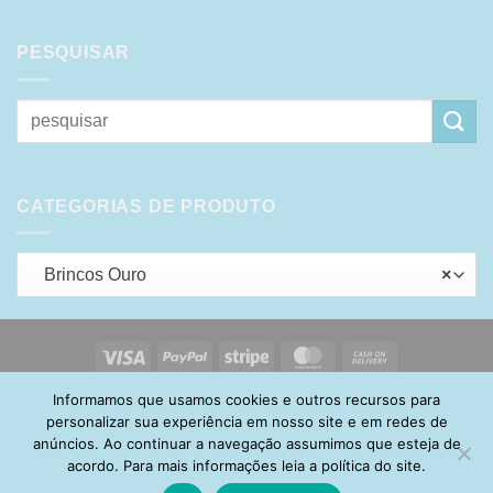
PESQUISAR
Pesquisar
por:
CATEGORIAS DE PRODUTO
Brincos Ouro
×
Visa
PayPal
Stripe
MasterCard
Cash
On
Informamos que usamos cookies e outros recursos para
HOME
SOBRE
POLÍTICA DE PRIVACIDADE
ENTREGA
Delivery
TROCA E DEVOLUÇÃO
GARANTIA
FAQ
CARRINHO
personalizar sua experiência em nosso site e em redes de
MINHA CONTA
CONTATO
anúncios. Ao continuar a navegação assumimos que esteja de
acordo. Para mais informações leia a política do site.