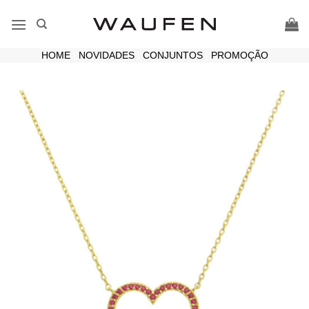
Skip
to
content
HOME
|
NOVIDADES
|
CONJUNTOS
|
PROMOÇÃO