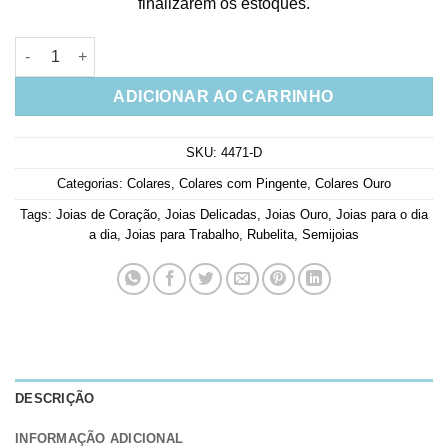
finalizarem os estoques.
Colar De Coração Dourado Cravejado Em Zirconias Rubis Semi 
ADICIONAR AO CARRINHO
SKU:
4471-D
Categorias:
Colares
,
Colares com Pingente
,
Colares Ouro
Tags:
Joias de Coração
,
Joias Delicadas
,
Joias Ouro
,
Joias para o dia
a dia
,
Joias para Trabalho
,
Rubelita
,
Semijoias
DESCRIÇÃO
INFORMAÇÃO ADICIONAL