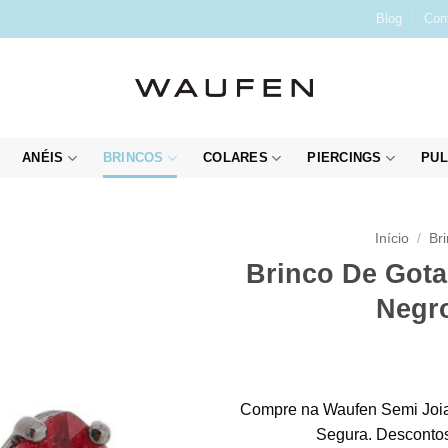
Blog
Con
ANÉIS
BRINCOS
COLARES
PIERCINGS
PUL
Início
/
Br
Brinco De Gota
Negro
Compre na Waufen Semi Joia
Segura. Descontos 