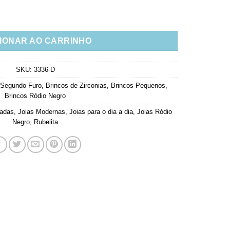
sion Rodio Negro Semi Joia Fina quantidade
IONAR AO CARRINHO
SKU:
3336-D
 Segundo Furo
,
Brincos de Zirconias
,
Brincos Pequenos
,
Brincos Ródio Negro
cadas
,
Joias Modernas
,
Joias para o dia a dia
,
Joias Ródio
Negro
,
Rubelita