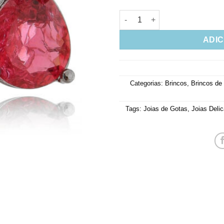
Brinco De Gota Media Rubi Fu
ADIC
Categorias:
Brincos
,
Brincos de
Tags:
Joias de Gotas
,
Joias Deli