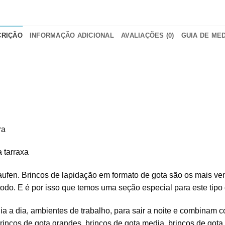
CRIÇÃO
INFORMAÇÃO ADICIONAL
AVALIAÇÕES (0)
GUIA DE ME
ra
 tarraxa
aufen.
Brincos
de lapidação em formato de gota são os mais v
odo. E é por isso que temos uma seção especial para este tipo 
dia a dia, ambientes de trabalho, para sair a noite e combinam
rincos de gota grandes, brincos de gota media,
brincos de gota