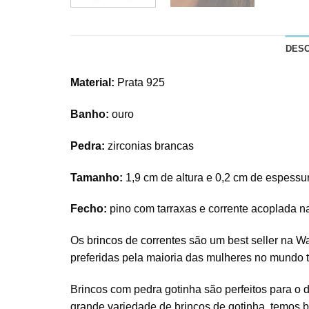
DES
Material:
Prata 925
Banho:
ouro
Pedra:
zirconias brancas
Tamanho:
1,9 cm de altura e 0,2 cm de espessu
Fecho:
pino com tarraxas e corrente acoplada na
Os
brincos de correntes
são um best seller na W
preferidas pela maioria das mulheres no mundo t
Brincos com pedra gotinha são perfeitos para o 
grande variedade de brincos de gotinha, temos b