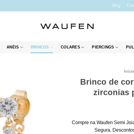
Blog
Con
ANÉIS
BRINCOS
COLARES
PIERCINGS
PUL
Iníci
Brinco de cor
zirconias
Compre na Waufen Semi Joia
Segura. Descontos 