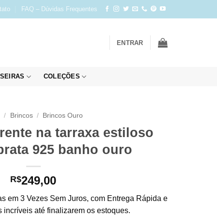
tato
FAQ – Dúvidas Frequentes
ENTRAR
SEIRAS
COLEÇÕES
o
/
Brincos
/
Brincos Ouro
rente na tarraxa estiloso
 prata 925 banho ouro
249,00
R$
s em 3 Vezes Sem Juros, com Entrega Rápida e
incríveis até finalizarem os estoques.