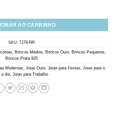
estiloso zirconias prata 925 banho ouro quantidade
IONAR AO CARRINHO
SKU:
7276-RR
rconias
,
Brincos Médios
,
Brincos Ouro
,
Brincos Pequenos
,
Brincos Prata 925
ias Modernas
,
Joias Ouro
,
Joias para Festas
,
Joias para o
 a dia
,
Joias para Trabalho