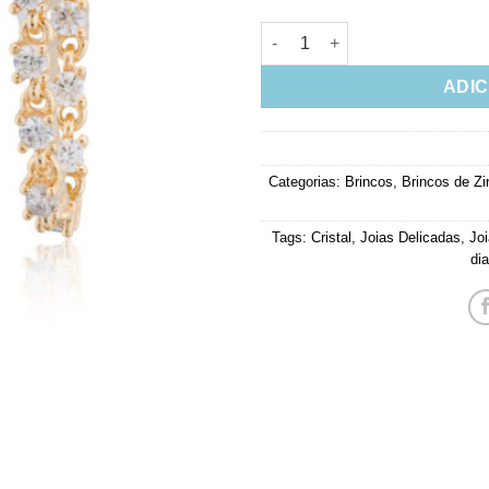
Brinco de corrente na tarraxa 
ADIC
Categorias:
Brincos
,
Brincos de Zi
Tags:
Cristal
,
Joias Delicadas
,
Jo
dia