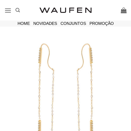
Skip
to
content
HOME
|
NOVIDADES
|
CONJUNTOS
|
PROMOÇÃO