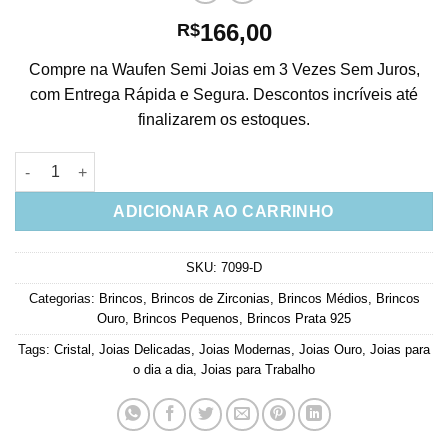
166,00
R$
Compre na Waufen Semi Joias em 3 Vezes Sem Juros,
com Entrega Rápida e Segura. Descontos incríveis até
finalizarem os estoques.
Brinco anzol de corrente com pingente cravejado zirconias pr
ADICIONAR AO CARRINHO
SKU:
7099-D
Categorias:
Brincos
,
Brincos de Zirconias
,
Brincos Médios
,
Brincos
Ouro
,
Brincos Pequenos
,
Brincos Prata 925
Tags:
Cristal
,
Joias Delicadas
,
Joias Modernas
,
Joias Ouro
,
Joias para
o dia a dia
,
Joias para Trabalho