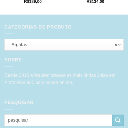
R$
189,00
R$
134,00
CATEGORIAS DE PRODUTO
Argolas
×
SOBRE
Desde 2010 a Waufen oferece as mais lindas Joias em
Prata Fina 925 para venda online.
PESQUISAR
Pesquisar
por: