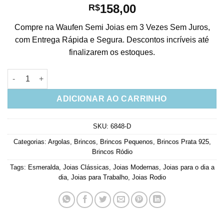
158,00
R$
Compre na Waufen Semi Joias em 3 Vezes Sem Juros,
com Entrega Rápida e Segura. Descontos incríveis até
finalizarem os estoques.
Argola Pequena Basica De Zirconias Esmeraldas Rodio Jóias q
ADICIONAR AO CARRINHO
SKU:
6848-D
Categorias:
Argolas
,
Brincos
,
Brincos Pequenos
,
Brincos Prata 925
,
Brincos Ródio
Tags:
Esmeralda
,
Joias Clássicas
,
Joias Modernas
,
Joias para o dia a
dia
,
Joias para Trabalho
,
Joias Rodio