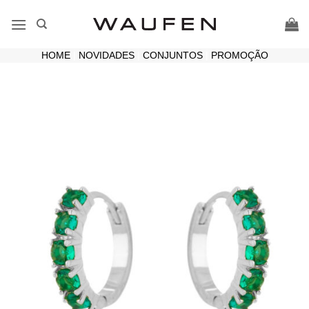
Skip
to
content
HOME
|
NOVIDADES
|
CONJUNTOS
|
PROMOÇÃO