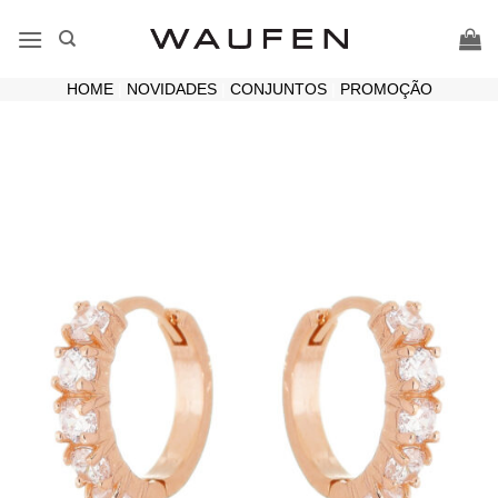
Skip
to
content
HOME
|
NOVIDADES
|
CONJUNTOS
|
PROMOÇÃO