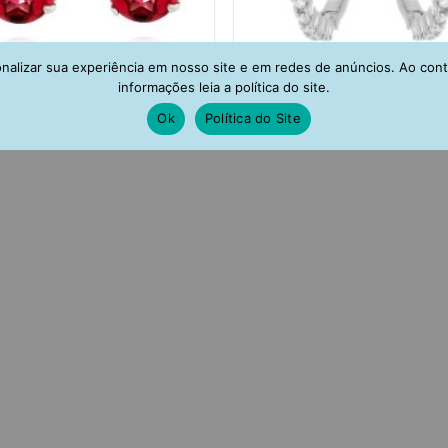
alizar sua experiência em nosso site e em redes de anúncios. Ao con
informações leia a política do site.
Ok
Política do Site
inco Prata 925 Oval Rubelita
Argola Prata 925 Zirconia Crist
ueno Rodio Joias Delicadas
De Luxo Online
R$
189,00
R$
218,00