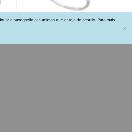
tinuar a navegação assumimos que esteja de acordo. Para mais
al Joia
Solitário de coração zirconia branca
com meio aro de coraçõezinhos prata
925