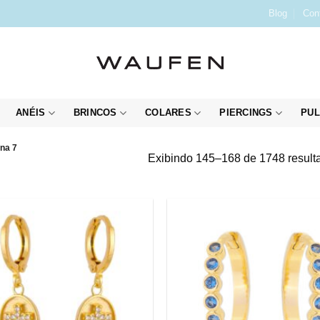
Blog
Con
ANÉIS
BRINCOS
COLARES
PIERCINGS
PUL
na 7
Exibindo 145–168 de 1748 result