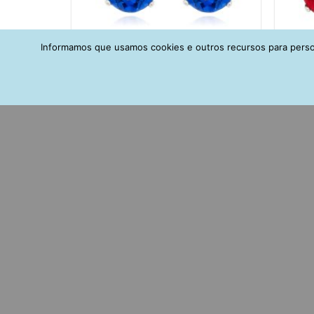
Informamos que usamos cookies e outros recursos para person
Brinco Prata 925 Oval Tanzanita
Br
Pequeno Rodio Joias Delicadas
Peq
R$
189,00