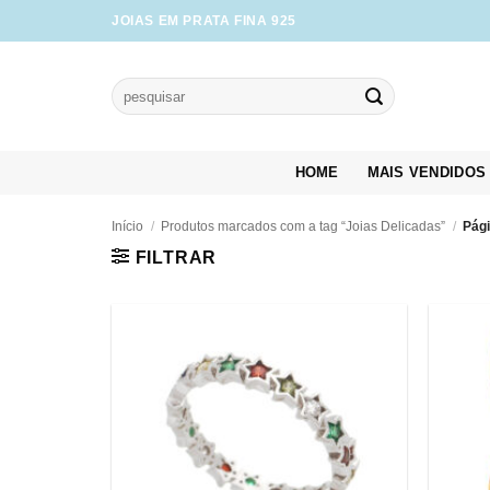
Skip
JOIAS EM PRATA FINA 925
to
content
Pesquisar
por:
HOME
MAIS VENDIDOS
Início
/
Produtos marcados com a tag “Joias Delicadas”
/
Pági
FILTRAR