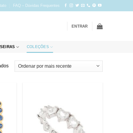
tato
FAQ – Dúvidas Frequentes
ENTRAR
SEIRAS
COLEÇÕES
Classificado
ados
por
mais
recente