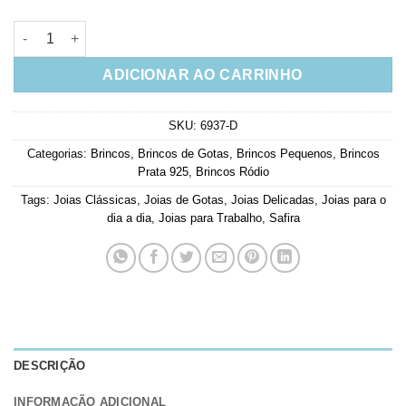
Brinco Gotinha Prata 925 Safira Joias Clássicas quantidade
ADICIONAR AO CARRINHO
SKU:
6937-D
Categorias:
Brincos
,
Brincos de Gotas
,
Brincos Pequenos
,
Brincos
Prata 925
,
Brincos Ródio
Tags:
Joias Clássicas
,
Joias de Gotas
,
Joias Delicadas
,
Joias para o
dia a dia
,
Joias para Trabalho
,
Safira
DESCRIÇÃO
INFORMAÇÃO ADICIONAL