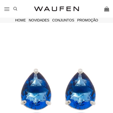
Skip
to
content
HOME
|
NOVIDADES
|
CONJUNTOS
|
PROMOÇÃO