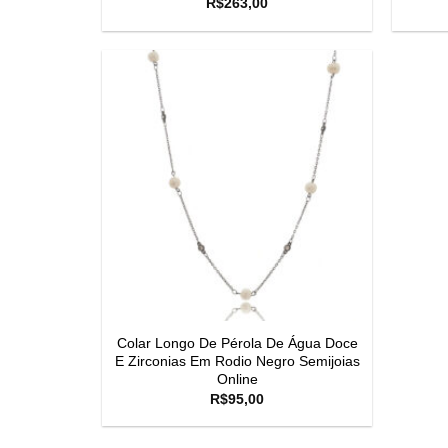
R$
263,00
Colar Longo De Pérola De Água Doce
E Zirconias Em Rodio Negro Semijoias
Online
R$
95,00