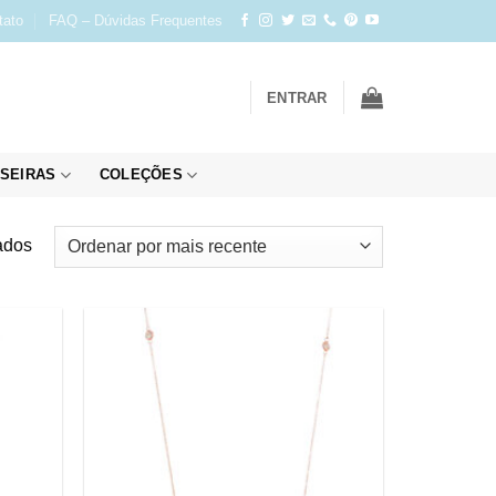
tato
FAQ – Dúvidas Frequentes
ENTRAR
SEIRAS
COLEÇÕES
Classificado
ados
por
mais
recente