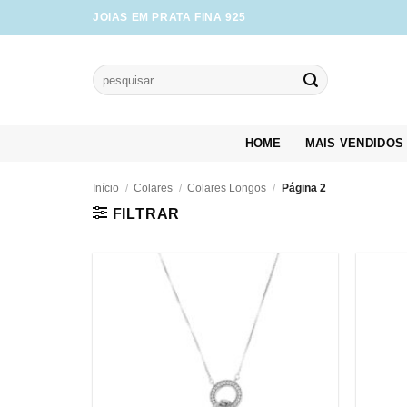
Skip
JOIAS EM PRATA FINA 925
to
content
Pesquisar
por:
HOME
MAIS VENDIDOS
Início
/
Colares
/
Colares Longos
/
Página 2
FILTRAR