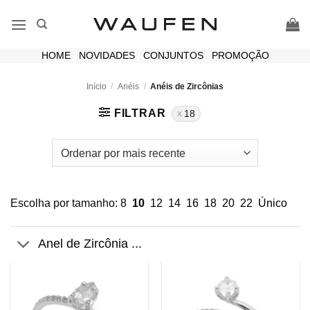
Skip
to
content
HOME
|
NOVIDADES
|
CONJUNTOS
|
PROMOÇÃO
Início
/
Anéis
/
Anéis de Zircônias
FILTRAR
18
Escolha por tamanho:
8
10
12
14
16
18
20
22
Único
Anel de Zircônia ...