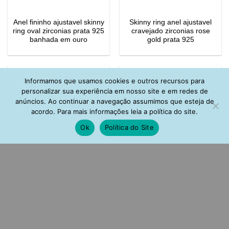
Anel fininho ajustavel skinny
Skinny ring anel ajustavel
ring oval zirconias prata 925
cravejado zirconias rose
banhada em ouro
gold prata 925
Informamos que usamos cookies e outros recursos para
personalizar sua experiência em nosso site e em redes de
anúncios. Ao continuar a navegação assumimos que esteja de
acordo. Para mais informações leia a política do site.
Ok
Política do Site
Aliança aparador luxo
Meia aliança fininha skinny
cravejada zirconias brancas
ring de corações zirconias
prata 925
prata 925 banho ouro