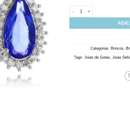
Brinco Gotinha Safira E Zirco
ADIC
Categorias:
Brincos
,
Br
Tags:
Joias de Gotas
,
Joias Deli