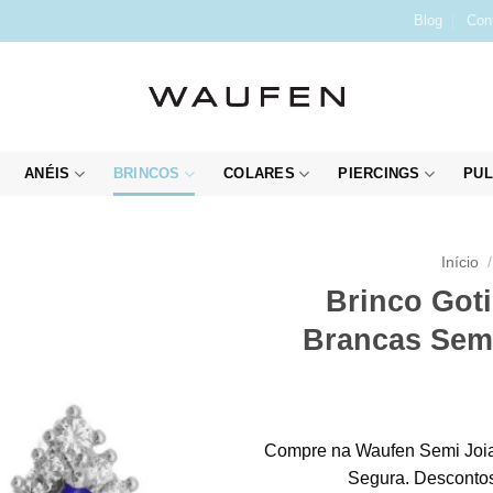
Blog
Con
ANÉIS
BRINCOS
COLARES
PIERCINGS
PUL
Início
/
Brinco Goti
Brancas Sem
Compre na Waufen Semi Joia
Segura. Descontos 