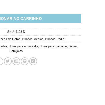
nias Brancas Semi Joia Em Rodio Branco quantidade
IONAR AO CARRINHO
SKU:
4123-D
incos de Gotas
,
Brincos Médios
,
Brincos Ródio
cadas
,
Joias para o dia a dia
,
Joias para Trabalho
,
Safira
,
Semijoias