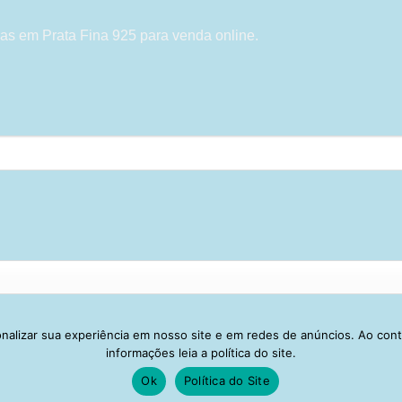
as em Prata Fina 925 para venda online.
alizar sua experiência em nosso site e em redes de anúncios. Ao con
Visa
PayPal
Stripe
MasterCard
Cash
informações leia a política do site.
On
Ok
Política do Site
IVACIDADE
ENTREGA
TROCA E DEVOLUÇÃO
GARANTIA
FAQ
CA
Delivery