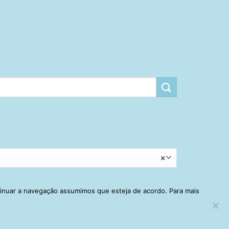
×
tinuar a navegação assumimos que esteja de acordo. Para mais
RRINHO
MINHA CONTA
CONTATO