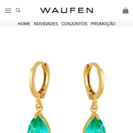
Skip
to
content
HOME
|
NOVIDADES
|
CONJUNTOS
|
PROMOÇÃO