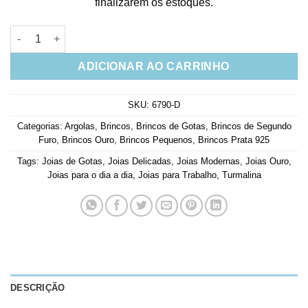
finalizarem os estoques.
Brinco De Argola Em Prata 925 Gota Turmalina Banho Ouro qua
ADICIONAR AO CARRINHO
SKU:
6790-D
Categorias:
Argolas
,
Brincos
,
Brincos de Gotas
,
Brincos de Segundo
Furo
,
Brincos Ouro
,
Brincos Pequenos
,
Brincos Prata 925
Tags:
Joias de Gotas
,
Joias Delicadas
,
Joias Modernas
,
Joias Ouro
,
Joias para o dia a dia
,
Joias para Trabalho
,
Turmalina
DESCRIÇÃO