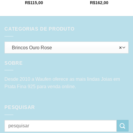
R$
115,00
R$
162,00
CATEGORIAS DE PRODUTO
Brincos Ouro Rose
×
SOBRE
Desde 2010 a Waufen oferece as mais lindas Joias em
Prata Fina 925 para venda online.
PESQUISAR
Pesquisar
por: