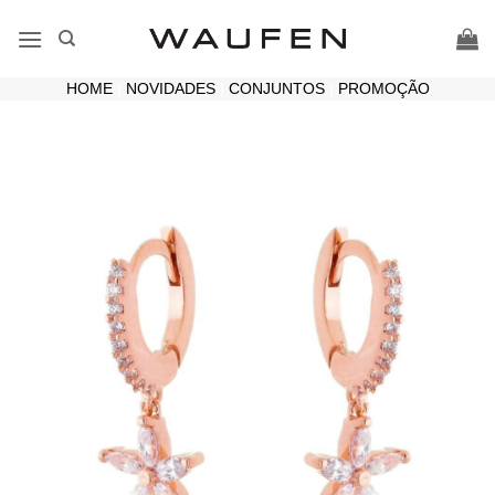
Skip
to
content
HOME
|
NOVIDADES
|
CONJUNTOS
|
PROMOÇÃO