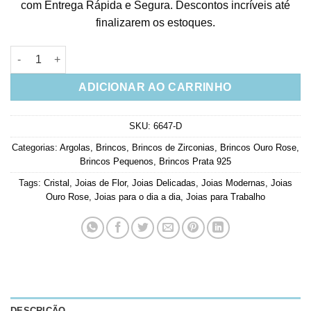
com Entrega Rápida e Segura. Descontos incríveis até
finalizarem os estoques.
Micro Argola Pingente De Florzinha Cravejada De Zirconias Br
ADICIONAR AO CARRINHO
SKU:
6647-D
Categorias:
Argolas
,
Brincos
,
Brincos de Zirconias
,
Brincos Ouro Rose
,
Brincos Pequenos
,
Brincos Prata 925
Tags:
Cristal
,
Joias de Flor
,
Joias Delicadas
,
Joias Modernas
,
Joias
Ouro Rose
,
Joias para o dia a dia
,
Joias para Trabalho
DESCRIÇÃO