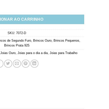
a Com Ponto De Luz Cristal Prata 925 quantidade
IONAR AO CARRINHO
SKU:
7072-D
ncos de Segundo Furo
,
Brincos Ouro
,
Brincos Pequenos
,
Brincos Prata 925
,
Joias Ouro
,
Joias para o dia a dia
,
Joias para Trabalho