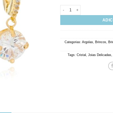
Micro Argola dourada Cravejad
ADIC
Categorias:
Argolas
,
Brincos
,
Bri
Tags:
Cristal
,
Joias Delicadas