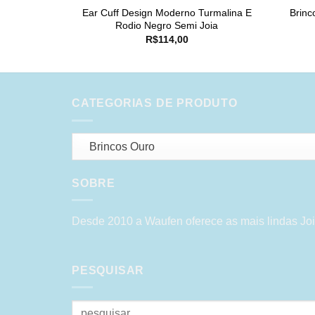
Ear Cuff Design Moderno Turmalina E
Brinc
Rodio Negro Semi Joia
R$
114,00
CATEGORIAS DE PRODUTO
Brincos Ouro
SOBRE
Desde 2010 a Waufen oferece as mais lindas Joi
PESQUISAR
Pesquisar