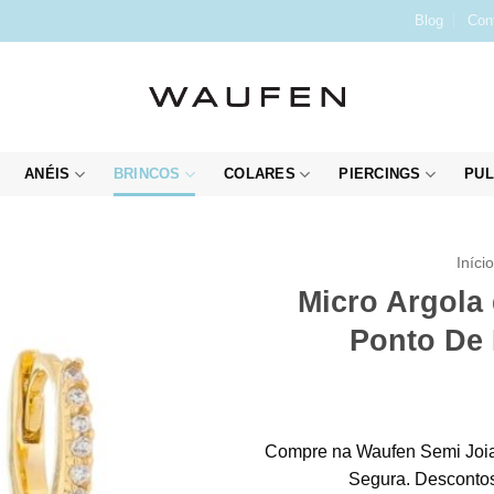
Blog
Con
ANÉIS
BRINCOS
COLARES
PIERCINGS
PUL
Iníci
Micro Argola
Ponto De 
Compre na Waufen Semi Joia
Segura. Descontos 