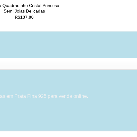
o Quadradinho Cristal Princesa
Semi Joias Delicadas
R$
137,00
as em Prata Fina 925 para venda online.