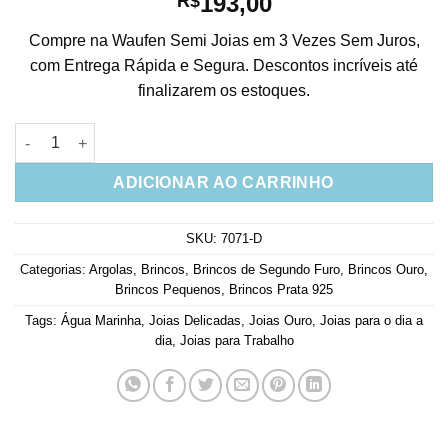
193,00
R$
Compre na Waufen Semi Joias em 3 Vezes Sem Juros,
com Entrega Rápida e Segura. Descontos incríveis até
finalizarem os estoques.
Micro Argola dourada Cravejada Com Ponto De Luz Água Marin
ADICIONAR AO CARRINHO
SKU:
7071-D
Categorias:
Argolas
,
Brincos
,
Brincos de Segundo Furo
,
Brincos Ouro
,
Brincos Pequenos
,
Brincos Prata 925
Tags:
Água Marinha
,
Joias Delicadas
,
Joias Ouro
,
Joias para o dia a
dia
,
Joias para Trabalho