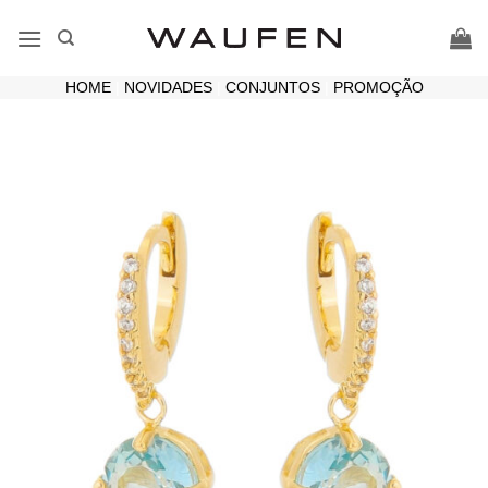
Skip
to
content
HOME
|
NOVIDADES
|
CONJUNTOS
|
PROMOÇÃO