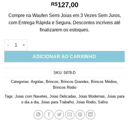
127,00
R$
Compre na Waufen Semi Joias em 3 Vezes Sem Juros,
com Entrega Rápida e Segura. Descontos incríveis até
finalizarem os estoques.
Micro Argola Cravejada De Zirconias Com Corrente Navete Safi
ADICIONAR AO CARRINHO
SKU:
5878-D
Categorias:
Argolas
,
Brincos
,
Brincos Grandes
,
Brincos Médios
,
Brincos Ródio
Tags:
Joias com Navetes
,
Joias Delicadas
,
Joias Modernas
,
Joias para
o dia a dia
,
Joias para Trabalho
,
Joias Rodio
,
Safira