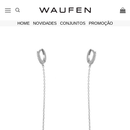
Skip
to
content
HOME
|
NOVIDADES
|
CONJUNTOS
|
PROMOÇÃO