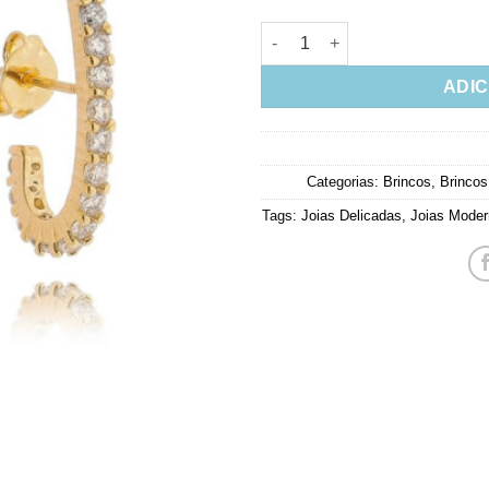
Ear Hook Dourado Cravejado D
ADIC
Categorias:
Brincos
,
Brincos
Tags:
Joias Delicadas
,
Joias Mode