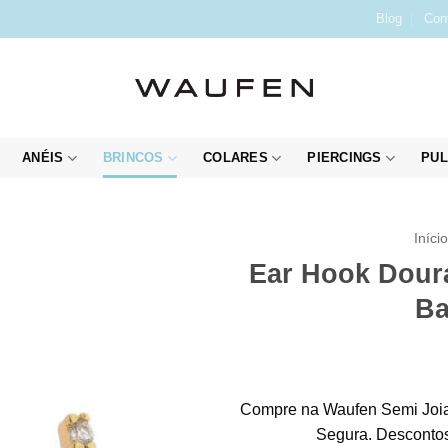
Blog
Con
ANÉIS
BRINCOS
COLARES
PIERCINGS
PUL
Iníci
Ear Hook Doura
Ba
Compre na Waufen Semi Joia
Segura. Descontos 