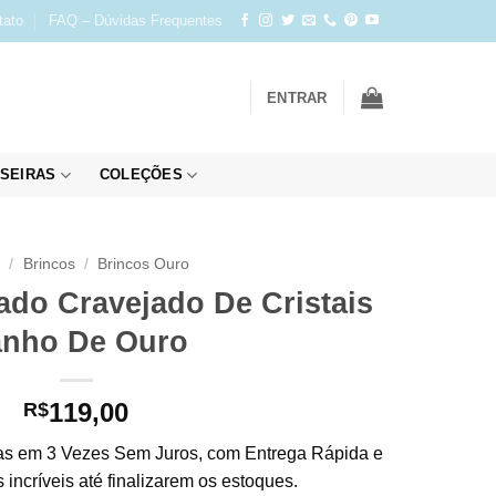
tato
FAQ – Dúvidas Frequentes
ENTRAR
SEIRAS
COLEÇÕES
o
/
Brincos
/
Brincos Ouro
do Cravejado De Cristais
nho De Ouro
119,00
R$
s em 3 Vezes Sem Juros, com Entrega Rápida e
incríveis até finalizarem os estoques.