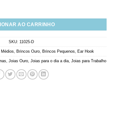
e Cristais Banho De Ouro quantidade
IONAR AO CARRINHO
SKU:
11025-D
 Médios
,
Brincos Ouro
,
Brincos Pequenos
,
Ear Hook
rnas
,
Joias Ouro
,
Joias para o dia a dia
,
Joias para Trabalho