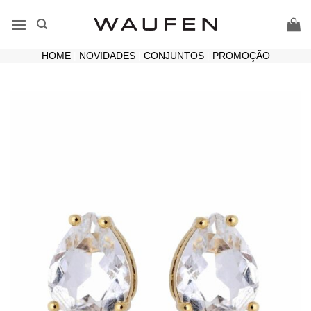
Skip
to
content
HOME
|
NOVIDADES
|
CONJUNTOS
|
PROMOÇÃO