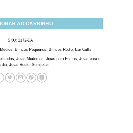
 Rubis Foscas E Brilhantes Rodio Semijoias quantidade
IONAR AO CARRINHO
SKU:
2172-DA
 Médios
,
Brincos Pequenos
,
Brincos Ródio
,
Ear Cuffs
elicadas
,
Joias Modernas
,
Joias para Festas
,
Joias para o
a dia
,
Joias Rodio
,
Semijoias