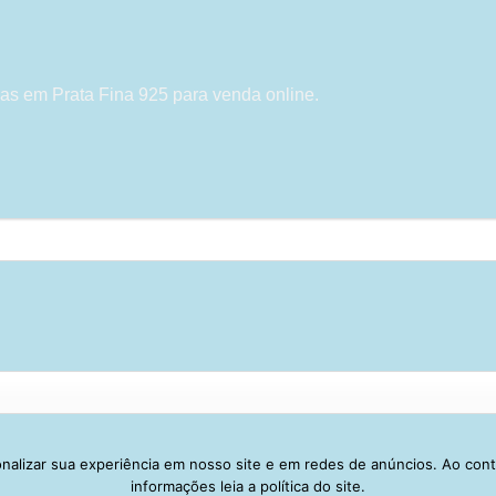
as em Prata Fina 925 para venda online.
alizar sua experiência em nosso site e em redes de anúncios. Ao con
Visa
PayPal
Stripe
MasterCard
Cash
informações leia a política do site.