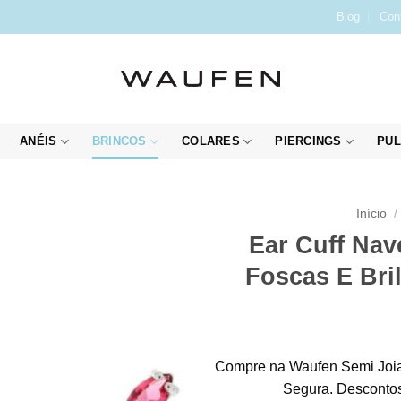
Blog
Con
ANÉIS
BRINCOS
COLARES
PIERCINGS
PUL
Início
/
Ear Cuff Nav
Foscas E Bri
Compre na Waufen Semi Joia
Segura. Descontos 