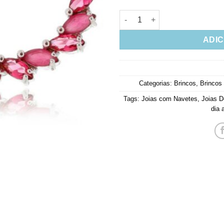
Ear Cuff Navetinhas Zirconias
ADIC
Categorias:
Brincos
,
Brincos
Tags:
Joias com Navetes
,
Joias D
dia 