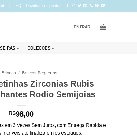
tato
FAQ – Dúvidas Frequentes
ENTRAR
SEIRAS
COLEÇÕES
Brincos
/
Brincos Pequenos
etinhas Zirconias Rubis
lhantes Rodio Semijoias
98,00
R$
s em 3 Vezes Sem Juros, com Entrega Rápida e
incríveis até finalizarem os estoques.