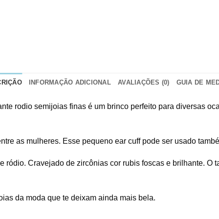
CRIÇÃO
INFORMAÇÃO ADICIONAL
AVALIAÇÕES (0)
GUIA DE ME
hante rodio semijoias finas é um brinco perfeito para diversas o
 entre as mulheres. Esse pequeno ear cuff pode ser usado tamb
ódio. Cravejado de zircônias cor rubis foscas e brilhante. O t
ijoias da moda que te deixam ainda mais bela.