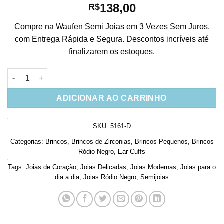
138,00
R$
Compre na Waufen Semi Joias em 3 Vezes Sem Juros,
com Entrega Rápida e Segura. Descontos incríveis até
finalizarem os estoques.
Ear cuff 3 corações zirconias brancas rodio negro semi joia d
ADICIONAR AO CARRINHO
SKU:
5161-D
Categorias:
Brincos
,
Brincos de Zirconias
,
Brincos Pequenos
,
Brincos
Ródio Negro
,
Ear Cuffs
Tags:
Joias de Coração
,
Joias Delicadas
,
Joias Modernas
,
Joias para o
dia a dia
,
Joias Ródio Negro
,
Semijoias