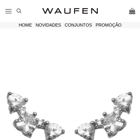
Skip
to
content
HOME
|
NOVIDADES
|
CONJUNTOS
|
PROMOÇÃO