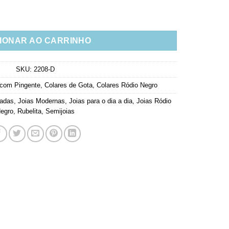
e Gotinhas Fixas Rubis E Pretas quantidade
IONAR AO CARRINHO
SKU:
2208-D
 com Pingente
,
Colares de Gota
,
Colares Ródio Negro
cadas
,
Joias Modernas
,
Joias para o dia a dia
,
Joias Ródio
egro
,
Rubelita
,
Semijoias