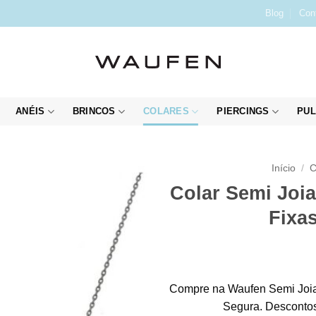
Blog
Con
ANÉIS
BRINCOS
COLARES
PIERCINGS
PUL
Início
/
C
Colar Semi Joi
Fixa
Compre na Waufen Semi Joia
Segura. Descontos 