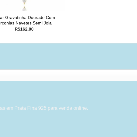
lar Gravatinha Dourado Com
irconias Navetes Semi Joia
R$
162,00
as em Prata Fina 925 para venda online.