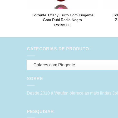
Corrente Tiffany Curto Com Pingente
Co
Gota Rubi Rodio Negro
Z
R$
155,00
CATEGORIAS DE PRODUTO
Colares com Pingente
SOBRE
Desde 2010 a Waufen oferece as mais lindas Joi
PESQUISAR