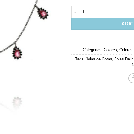
Colar Semi Joia Rodio Negro D
ADIC
Categorias:
Colares
,
Colares
Tags:
Joias de Gotas
,
Joias Deli
N