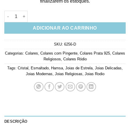
finalizarem os estoques.
Colar Prata 925 Com Pingente De Mão De Fátima Esmaltada E U
ADICIONAR AO CARRINHO
SKU:
6256-D
Categorias:
Colares
,
Colares com Pingente
,
Colares Prata 925
,
Colares
Religiosos
,
Colares Ródio
Tags:
Cristal
,
Esmaltado
,
Hamsa
,
Joias de Estrela
,
Joias Delicadas
,
Joias Modernas
,
Joias Religiosas
,
Joias Rodio
DESCRIÇÃO