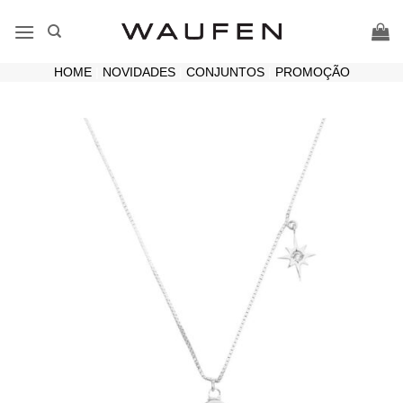
Skip
to
content
HOME
|
NOVIDADES
|
CONJUNTOS
|
PROMOÇÃO