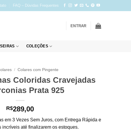
tato
FAQ – Dúvidas Frequentes
ENTRAR
SEIRAS
COLEÇÕES
olares
/
Colares com Pingente
has Coloridas Cravejadas
conias Prata 925
289,00
R$
s em 3 Vezes Sem Juros, com Entrega Rápida e
incríveis até finalizarem os estoques.