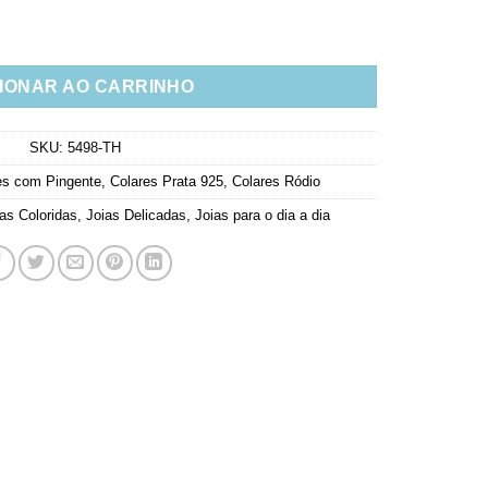
avejadas Em Zirconias Prata 925 quantidade
IONAR AO CARRINHO
SKU:
5498-TH
es com Pingente
,
Colares Prata 925
,
Colares Ródio
as Coloridas
,
Joias Delicadas
,
Joias para o dia a dia