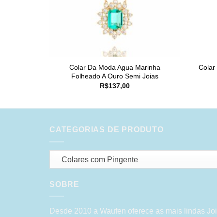
Colar Da Moda Agua Marinha
Colar
Folheado A Ouro Semi Joias
R$
137,00
CATEGORIAS DE PRODUTO
Colares com Pingente
SOBRE
Desde 2010 a Waufen oferece as mais lindas Joi