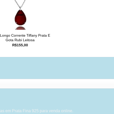
 Longo Corrente Tiffany Prata E
Gota Rubi Leitosa
R$
155,00
as em Prata Fina 925 para venda online.