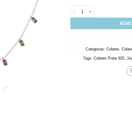
Colar Plaquinhas Coloridas Cr
ADIC
Categorias:
Colares
,
Colar
Tags:
Colares Prata 925
,
Joi