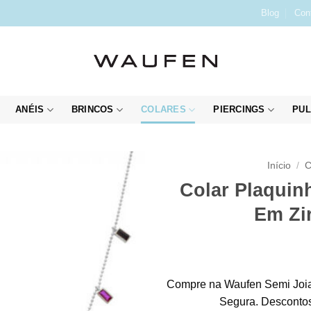
Blog
Con
ANÉIS
BRINCOS
COLARES
PIERCINGS
PUL
Início
/
C
Colar Plaquin
Em Zir
Compre na Waufen Semi Joia
Segura. Descontos 