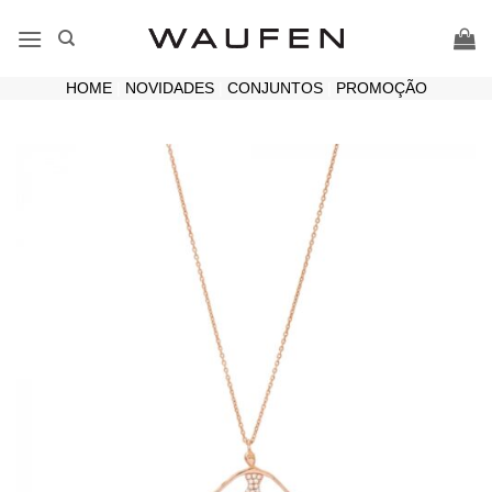
Skip
to
content
HOME
|
NOVIDADES
|
CONJUNTOS
|
PROMOÇÃO