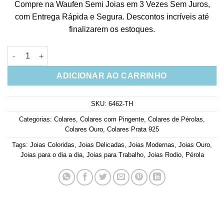
Compre na Waufen Semi Joias em 3 Vezes Sem Juros,
com Entrega Rápida e Segura. Descontos incríveis até
finalizarem os estoques.
Colar Pingente Bailarina Zirconias Brancas E Coloridas Prata
ADICIONAR AO CARRINHO
SKU:
6462-TH
Categorias:
Colares
,
Colares com Pingente
,
Colares de Pérolas
,
Colares Ouro
,
Colares Prata 925
Tags:
Joias Coloridas
,
Joias Delicadas
,
Joias Modernas
,
Joias Ouro
,
Joias para o dia a dia
,
Joias para Trabalho
,
Joias Rodio
,
Pérola