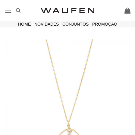
Skip
to
content
HOME
|
NOVIDADES
|
CONJUNTOS
|
PROMOÇÃO