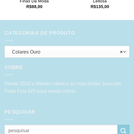
Finas Da Moda
Leitosa
R$
88,00
R$
135,00
CATEGORIAS DE PRODUTO
Colares Ouro
×
SOBRE
Desde 2010 a Waufen oferece as mais lindas Joias em
Prata Fina 925 para venda online.
PESQUISAR
Pesquisar