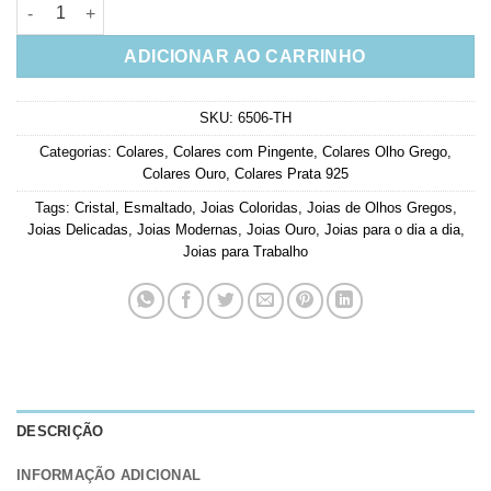
Colar Olho Grego Esmaltado Azul E Branco Cravejado Zirconia
ADICIONAR AO CARRINHO
SKU:
6506-TH
Categorias:
Colares
,
Colares com Pingente
,
Colares Olho Grego
,
Colares Ouro
,
Colares Prata 925
Tags:
Cristal
,
Esmaltado
,
Joias Coloridas
,
Joias de Olhos Gregos
,
Joias Delicadas
,
Joias Modernas
,
Joias Ouro
,
Joias para o dia a dia
,
Joias para Trabalho
DESCRIÇÃO
INFORMAÇÃO ADICIONAL