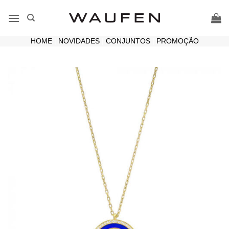
Skip
to
content
HOME
|
NOVIDADES
|
CONJUNTOS
|
PROMOÇÃO