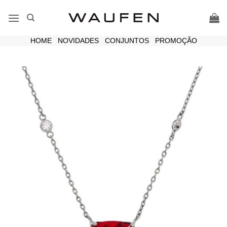
Skip
to
content
HOME
|
NOVIDADES
|
CONJUNTOS
|
PROMOÇÃO