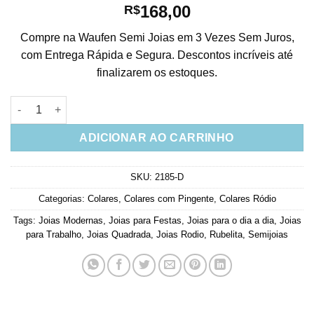
168,00
R$
Compre na Waufen Semi Joias em 3 Vezes Sem Juros,
com Entrega Rápida e Segura. Descontos incríveis até
finalizarem os estoques.
Colar Moderno Quadradinho Rubi Tiffany Rodio Semi Joias De
ADICIONAR AO CARRINHO
SKU:
2185-D
Categorias:
Colares
,
Colares com Pingente
,
Colares Ródio
Tags:
Joias Modernas
,
Joias para Festas
,
Joias para o dia a dia
,
Joias
para Trabalho
,
Joias Quadrada
,
Joias Rodio
,
Rubelita
,
Semijoias