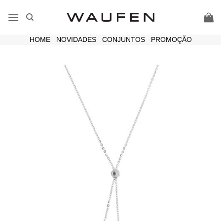
Skip
to
content
HOME
|
NOVIDADES
|
CONJUNTOS
|
PROMOÇÃO