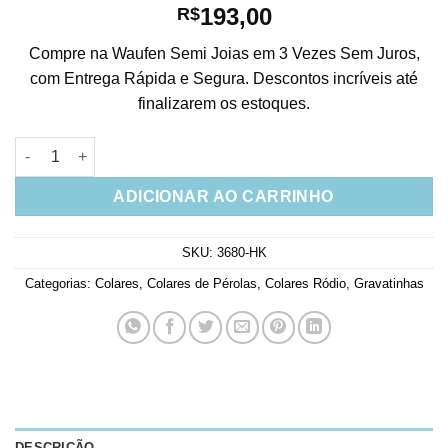
193,00
R$
Compre na Waufen Semi Joias em 3 Vezes Sem Juros,
com Entrega Rápida e Segura. Descontos incríveis até
finalizarem os estoques.
Colar Gravatinha Delicado De Pérola E Flor Em Prata 925 Joia 
ADICIONAR AO CARRINHO
SKU:
3680-HK
Categorias:
Colares
,
Colares de Pérolas
,
Colares Ródio
,
Gravatinhas
DESCRIÇÃO