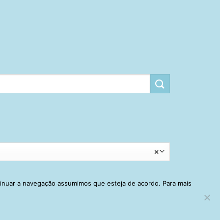
×
tinuar a navegação assumimos que esteja de acordo. Para mais
RRINHO
MINHA CONTA
CONTATO