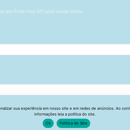
as em Prata Fina 925 para venda online.
alizar sua experiência em nosso site e em redes de anúncios. Ao con
Visa
PayPal
Stripe
MasterCard
Cash
informações leia a política do site.
On
Ok
Política do Site
IVACIDADE
ENTREGA
TROCA E DEVOLUÇÃO
GARANTIA
FAQ
CA
Delivery