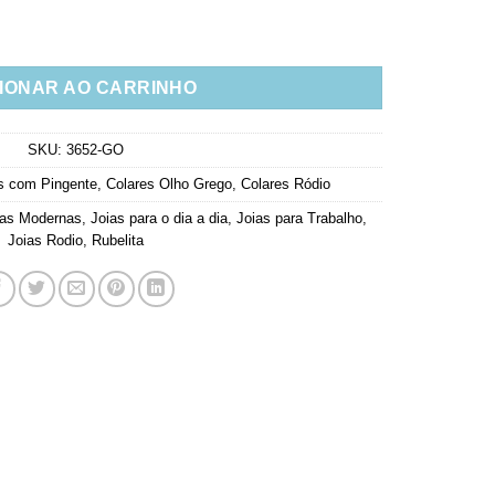
ia Zirconias Brancas E Rubis Rodio Branco quantidade
IONAR AO CARRINHO
SKU:
3652-GO
s com Pingente
,
Colares Olho Grego
,
Colares Ródio
ias Modernas
,
Joias para o dia a dia
,
Joias para Trabalho
,
Joias Rodio
,
Rubelita