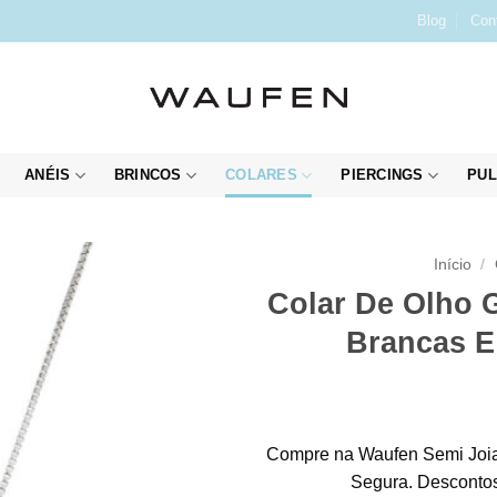
Blog
Con
ANÉIS
BRINCOS
COLARES
PIERCINGS
PUL
Início
/
Colar De Olho G
Brancas E
Compre na Waufen Semi Joia
Segura. Descontos 