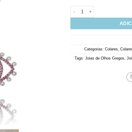
Colar De Olho Grego Estilo Jo
ADIC
Categorias:
Colares
,
Colare
Tags:
Joias de Olhos Gregos
,
Jo