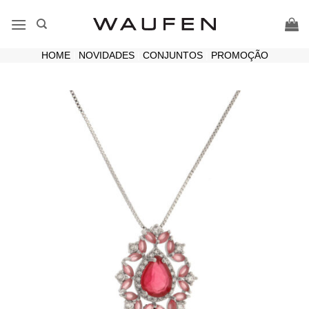
Skip
to
content
HOME
|
NOVIDADES
|
CONJUNTOS
|
PROMOÇÃO