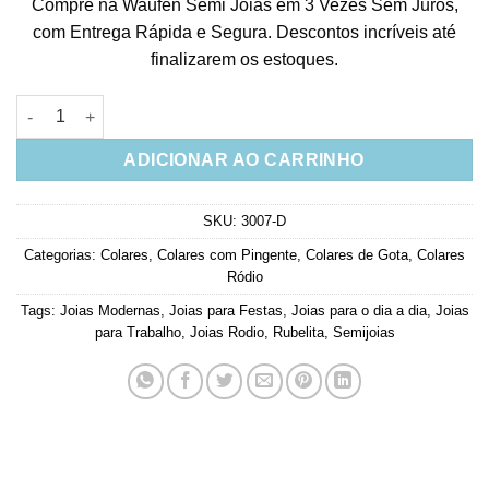
Compre na Waufen Semi Joias em 3 Vezes Sem Juros,
com Entrega Rápida e Segura. Descontos incríveis até
finalizarem os estoques.
Colar Gota Semi Joia De Luxo Rubi Leitoso Rodio Branco quan
ADICIONAR AO CARRINHO
SKU:
3007-D
Categorias:
Colares
,
Colares com Pingente
,
Colares de Gota
,
Colares
Ródio
Tags:
Joias Modernas
,
Joias para Festas
,
Joias para o dia a dia
,
Joias
para Trabalho
,
Joias Rodio
,
Rubelita
,
Semijoias