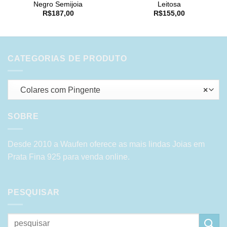
Negro Semijoia
Leitosa
R$
187,00
R$
155,00
CATEGORIAS DE PRODUTO
Colares com Pingente
×
SOBRE
Desde 2010 a Waufen oferece as mais lindas Joias em
Prata Fina 925 para venda online.
PESQUISAR
Pesquisar