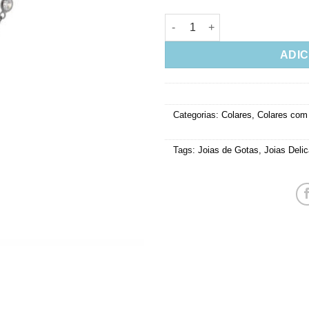
Colar Gota Rubi Fusion Rodio 
ADIC
Categorias:
Colares
,
Colares com
Tags:
Joias de Gotas
,
Joias Deli