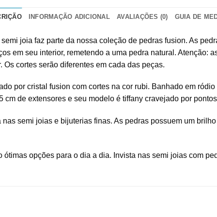
CRIÇÃO
INFORMAÇÃO ADICIONAL
AVALIAÇÕES (0)
GUIA DE ME
any semi joia faz parte da nossa coleção de pedras fusion. As p
s em seu interior, remetendo a uma pedra natural. Atenção: as 
r. Os cortes serão diferentes em cada das peças.
o por cristal fusion com cortes na cor rubi. Banhado em ródio
 5 cm de extensores e seu modelo é tiffany cravejado por pontos
 nas semi joias e bijuterias finas. As pedras possuem um brilh
 ótimas opções para o dia a dia. Invista nas semi joias com ped