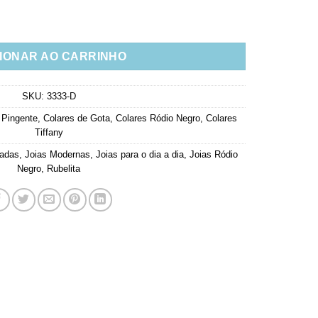
Negro Corrente Tiffy Semi Joia quantidade
IONAR AO CARRINHO
SKU:
3333-D
 Pingente
,
Colares de Gota
,
Colares Ródio Negro
,
Colares
Tiffany
cadas
,
Joias Modernas
,
Joias para o dia a dia
,
Joias Ródio
Negro
,
Rubelita