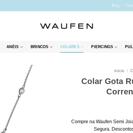
Blog
Con
ANÉIS
BRINCOS
COLARES
PIERCINGS
PUL
Início
/
C
Colar Gota R
Corren
Compre na Waufen Semi Joia
Segura. Descontos 