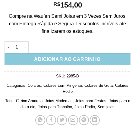
154,00
R$
Compre na Waufen Semi Joias em 3 Vezes Sem Juros,
com Entrega Rápida e Segura. Descontos incríveis até
finalizarem os estoques.
Colar Gota Luxuosa Citrino Amarelo Brilhante E Leitoso Rodio
ADICIONAR AO CARRINHO
SKU:
2985-D
Categorias:
Colares
,
Colares com Pingente
,
Colares de Gota
,
Colares
Ródio
Tags:
Citrino Amarelo
,
Joias Modernas
,
Joias para Festas
,
Joias para o
dia a dia
,
Joias para Trabalho
,
Joias Rodio
,
Semijoias