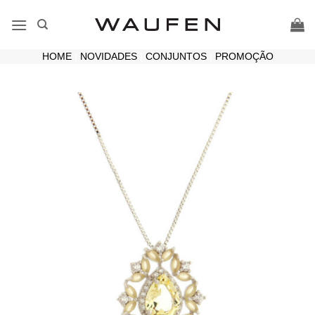
Skip
to
content
HOME
|
NOVIDADES
|
CONJUNTOS
|
PROMOÇÃO