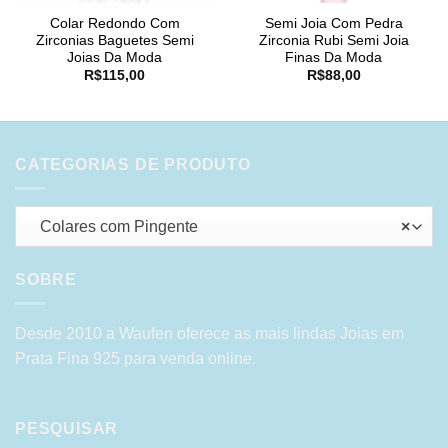
Colar Redondo Com
Semi Joia Com Pedra
Zirconias Baguetes Semi
Zirconia Rubi Semi Joia
Joias Da Moda
Finas Da Moda
R$
115,00
R$
88,00
CATEGORIAS DE PRODUTO
Colares com Pingente
×
SOBRE
Desde 2010 a Waufen oferece as mais lindas Joias em
Prata Fina 925 para venda online.
PESQUISAR