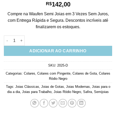
142,00
R$
Compre na Waufen Semi Joias em 3 Vezes Sem Juros,
com Entrega Rápida e Segura. Descontos incríveis até
finalizarem os estoques.
Colar Semijoia Gota Azul Safira Rodio Negro Com 4 Zirconias L
ADICIONAR AO CARRINHO
SKU:
2025-D
Categorias:
Colares
,
Colares com Pingente
,
Colares de Gota
,
Colares
Ródio Negro
Tags:
Joias Clássicas
,
Joias de Gotas
,
Joias Modernas
,
Joias para o
dia a dia
,
Joias para Trabalho
,
Joias Ródio Negro
,
Safira
,
Semijoias