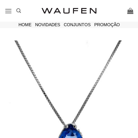
Skip
to
content
HOME
|
NOVIDADES
|
CONJUNTOS
|
PROMOÇÃO