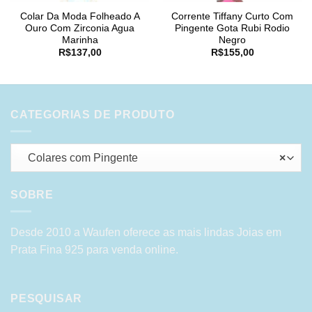
Colar Da Moda Folheado A
Corrente Tiffany Curto Com
Ouro Com Zirconia Agua
Pingente Gota Rubi Rodio
Marinha
Negro
R$
137,00
R$
155,00
CATEGORIAS DE PRODUTO
Colares com Pingente
×
SOBRE
Desde 2010 a Waufen oferece as mais lindas Joias em
Prata Fina 925 para venda online.
PESQUISAR