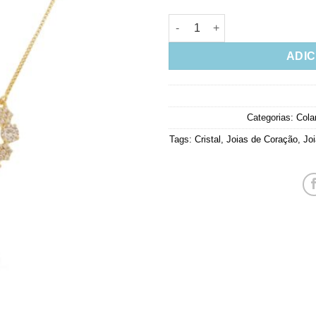
Colar Dourado De Coração Del
ADIC
Categorias:
Cola
Tags:
Cristal
,
Joias de Coração
,
Jo