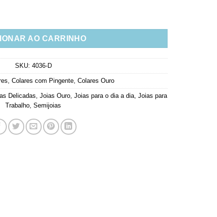
icado Zirconias Brancas Joias Finas quantidade
IONAR AO CARRINHO
SKU:
4036-D
res
,
Colares com Pingente
,
Colares Ouro
ias Delicadas
,
Joias Ouro
,
Joias para o dia a dia
,
Joias para
Trabalho
,
Semijoias