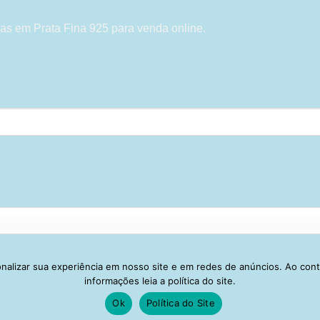
as em Prata Fina 925 para venda online.
alizar sua experiência em nosso site e em redes de anúncios. Ao con
Visa
PayPal
Stripe
MasterCard
Cash
informações leia a política do site.
On
Ok
Política do Site
IVACIDADE
ENTREGA
TROCA E DEVOLUÇÃO
GARANTIA
FAQ
CA
Delivery