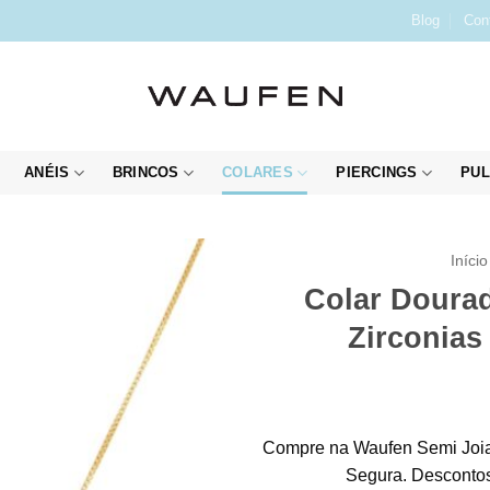
Blog
Con
ANÉIS
BRINCOS
COLARES
PIERCINGS
PUL
Início
Colar Doura
Zirconias
Compre na Waufen Semi Joia
Segura. Descontos 