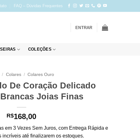
tato
FAQ – Dúvidas Frequentes
ENTRAR
SEIRAS
COLEÇÕES
/
Colares
/
Colares Ouro
do De Coração Delicado
 Brancas Joias Finas
168,00
R$
s em 3 Vezes Sem Juros, com Entrega Rápida e
incríveis até finalizarem os estoques.