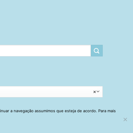
×
tinuar a navegação assumimos que esteja de acordo. Para mais
RRINHO
MINHA CONTA
CONTATO