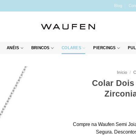
Blog
Con
ANÉIS
BRINCOS
COLARES
PIERCINGS
PUL
Início
/
C
Colar Dois
Zirconi
Compre na Waufen Semi Joia
Segura. Descontos 