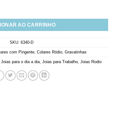
os Zirconias Rodio Semi Joia quantidade
IONAR AO CARRINHO
SKU:
6340-D
lares com Pingente
,
Colares Ródio
,
Gravatinhas
,
Joias para o dia a dia
,
Joias para Trabalho
,
Joias Rodio