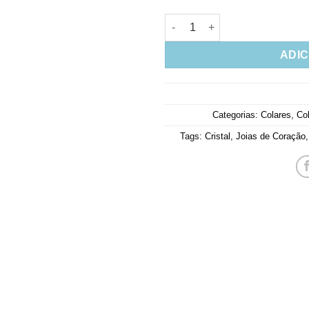
Colar Dois Corações Cravejad
ADIC
Categorias:
Colares
,
Co
Tags:
Cristal
,
Joias de Coração