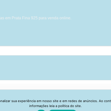
as em Prata Fina 925 para venda online.
alizar sua experiência em nosso site e em redes de anúncios. Ao con
Visa
PayPal
Stripe
MasterCard
Cash
informações leia a política do site.
On