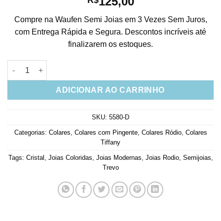
125,00
Compre na Waufen Semi Joias em 3 Vezes Sem Juros,
com Entrega Rápida e Segura. Descontos incríveis até
finalizarem os estoques.
Colar De Trevo Fosco Cravejado Com Corrente De Bolinhas Cor
ADICIONAR AO CARRINHO
SKU:
5580-D
Categorias:
Colares
,
Colares com Pingente
,
Colares Ródio
,
Colares
Tiffany
Tags:
Cristal
,
Joias Coloridas
,
Joias Modernas
,
Joias Rodio
,
Semijoias
,
Trevo