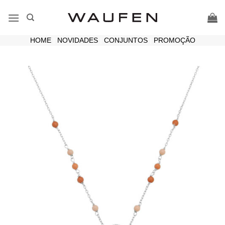
Skip
to
content
HOME
|
NOVIDADES
|
CONJUNTOS
|
PROMOÇÃO