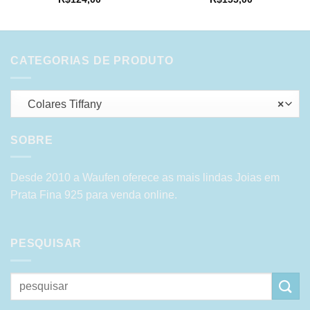
CATEGORIAS DE PRODUTO
Colares Tiffany
×
SOBRE
Desde 2010 a Waufen oferece as mais lindas Joias em
Prata Fina 925 para venda online.
PESQUISAR
Pesquisar
por: