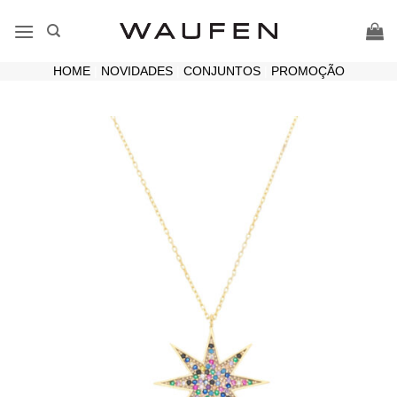
Skip
to
content
HOME
|
NOVIDADES
|
CONJUNTOS
|
PROMOÇÃO