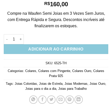
160,00
R$
Compre na Waufen Semi Joias em 3 Vezes Sem Juros,
com Entrega Rápida e Segura. Descontos incríveis até
finalizarem os estoques.
Colar De Prata 925 Estrela Moderna Rainbow Colorida Banho O
ADICIONAR AO CARRINHO
SKU:
6525-TH
Categorias:
Colares
,
Colares com Pingente
,
Colares Ouro
,
Colares
Prata 925
Tags:
Joias Coloridas
,
Joias de Estrela
,
Joias Modernas
,
Joias Ouro
,
Joias para o dia a dia
,
Joias para Trabalho