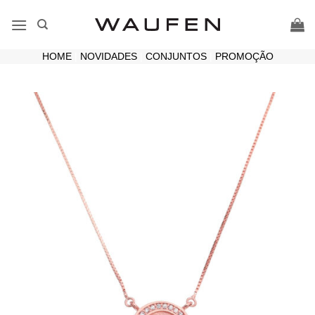
Skip
to
content
HOME
|
NOVIDADES
|
CONJUNTOS
|
PROMOÇÃO