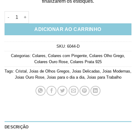
finalizarem os estoques.
Colar De Olho Grego Redondo Fosco Cravejado Zirconias Prat
ADICIONAR AO CARRINHO
SKU:
6044-D
Categorias:
Colares
,
Colares com Pingente
,
Colares Olho Grego
,
Colares Ouro Rose
,
Colares Prata 925
Tags:
Cristal
,
Joias de Olhos Gregos
,
Joias Delicadas
,
Joias Modernas
,
Joias Ouro Rose
,
Joias para o dia a dia
,
Joias para Trabalho
DESCRIÇÃO