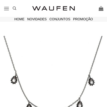
Skip
to
content
HOME
|
NOVIDADES
|
CONJUNTOS
|
PROMOÇÃO