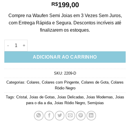
199,00
R$
Compre na Waufen Semi Joias em 3 Vezes Sem Juros,
com Entrega Rápida e Segura. Descontos incríveis até
finalizarem os estoques.
Colar De Gotinhas Delicadas Pretas E Cristais Rodio Negro Sem
ADICIONAR AO CARRINHO
SKU:
2209-D
Categorias:
Colares
,
Colares com Pingente
,
Colares de Gota
,
Colares
Ródio Negro
Tags:
Cristal
,
Joias de Gotas
,
Joias Delicadas
,
Joias Modernas
,
Joias
para o dia a dia
,
Joias Ródio Negro
,
Semijoias