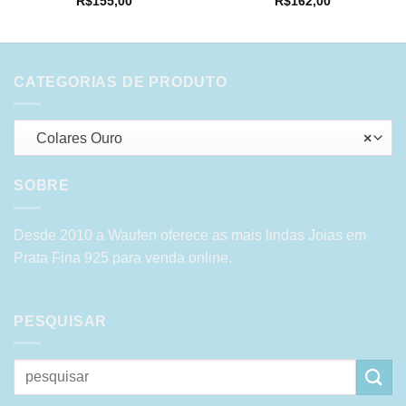
R$
155,00
R$
162,00
CATEGORIAS DE PRODUTO
Colares Ouro
×
SOBRE
Desde 2010 a Waufen oferece as mais lindas Joias em
Prata Fina 925 para venda online.
PESQUISAR
Pesquisar
por: