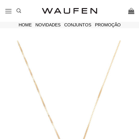
Skip
to
content
HOME
|
NOVIDADES
|
CONJUNTOS
|
PROMOÇÃO