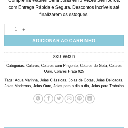
Compre na Waufen Semi Joias em 3 Vezes Sem Juros,
com Entrega Rápida e Segura. Descontos incríveis até
finalizarem os estoques.
Colar De Gotinha Pequena Agua Marinha Cravejada Zirconias E
ADICIONAR AO CARRINHO
SKU:
6643-D
Categorias:
Colares
,
Colares com Pingente
,
Colares de Gota
,
Colares
Ouro
,
Colares Prata 925
Tags:
Água Marinha
,
Joias Clássicas
,
Joias de Gotas
,
Joias Delicadas
,
Joias Modernas
,
Joias Ouro
,
Joias para o dia a dia
,
Joias para Trabalho