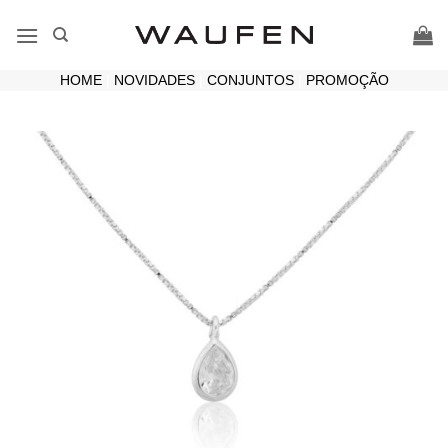
Skip
to
content
HOME
|
NOVIDADES
|
CONJUNTOS
|
PROMOÇÃO