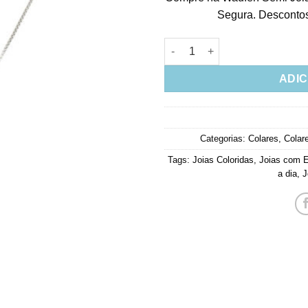
Segura. Descontos 
Colar De Dente De Sabre Resin
ADIC
Categorias:
Colares
,
Colar
Tags:
Joias Coloridas
,
Joias com E
a dia
,
J