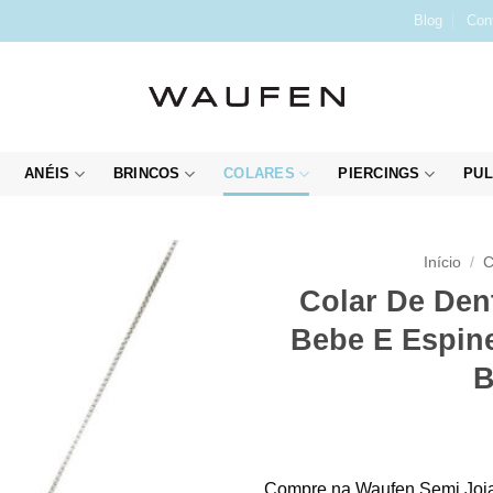
Blog
Con
ANÉIS
BRINCOS
COLARES
PIERCINGS
PUL
Início
/
C
Colar De Den
Bebe E Espine
B
Compre na Waufen Semi Joia