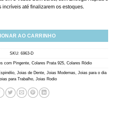
incríveis até finalizarem os estoques.
a Azul Bebe E Espinelios Coloridos Prata 925 Banho Rodio quant
IONAR AO CARRINHO
SKU:
6963-D
es com Pingente
,
Colares Prata 925
,
Colares Ródio
spinélio
,
Joias de Dente
,
Joias Modernas
,
Joias para o dia
oias para Trabalho
,
Joias Rodio