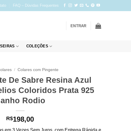
tato
FAQ – Dúvidas Frequentes
ENTRAR
SEIRAS
COLEÇÕES
olares
/
Colares com Pingente
te De Sabre Resina Azul
lios Coloridos Prata 925
anho Rodio
198,00
R$
s em 3 Vezes Sem Juros, com Entrega Rápida e