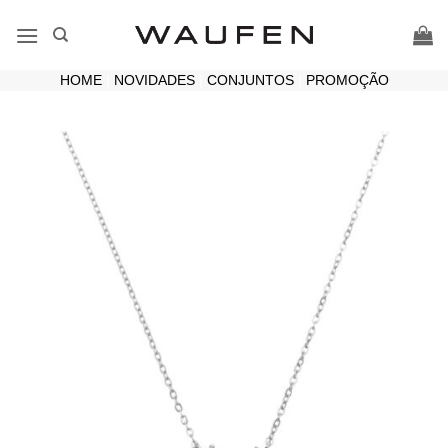
Skip
to
content
HOME
|
NOVIDADES
|
CONJUNTOS
|
PROMOÇÃO