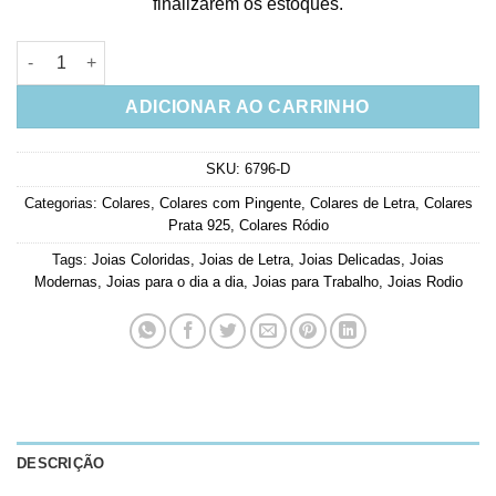
finalizarem os estoques.
Colar Com a Letra U Colorida Em Prata 925 quantidade
ADICIONAR AO CARRINHO
SKU:
6796-D
Categorias:
Colares
,
Colares com Pingente
,
Colares de Letra
,
Colares
Prata 925
,
Colares Ródio
Tags:
Joias Coloridas
,
Joias de Letra
,
Joias Delicadas
,
Joias
Modernas
,
Joias para o dia a dia
,
Joias para Trabalho
,
Joias Rodio
DESCRIÇÃO