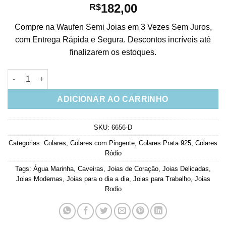
182,00
R$
Compre na Waufen Semi Joias em 3 Vezes Sem Juros,
com Entrega Rápida e Segura. Descontos incríveis até
finalizarem os estoques.
Colar Caveira Mexicana Com Coraçãozinho Agua Marinha Prata
ADICIONAR AO CARRINHO
SKU:
6656-D
Categorias:
Colares
,
Colares com Pingente
,
Colares Prata 925
,
Colares
Ródio
Tags:
Água Marinha
,
Caveiras
,
Joias de Coração
,
Joias Delicadas
,
Joias Modernas
,
Joias para o dia a dia
,
Joias para Trabalho
,
Joias
Rodio