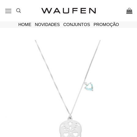
Skip
to
content
HOME
|
NOVIDADES
|
CONJUNTOS
|
PROMOÇÃO