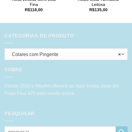
Fina
Leitosa
R$
118,00
R$
135,00
CATEGORIAS DE PRODUTO
Colares com Pingente
×
SOBRE
Desde 2010 a Waufen oferece as mais lindas Joias em
Prata Fina 925 para venda online.
PESQUISAR
Pesquisar