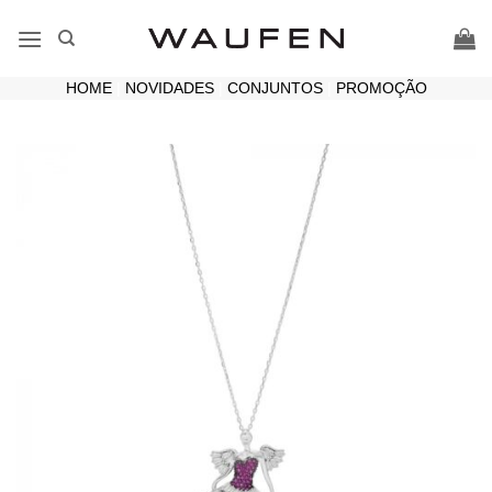
Skip
to
content
HOME
|
NOVIDADES
|
CONJUNTOS
|
PROMOÇÃO