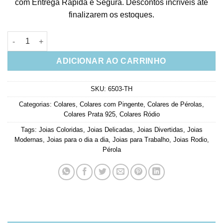
com Entrega Rápida e Segura. Descontos incríveis até
finalizarem os estoques.
Colar Bailarina Luxuoso Cravejado De Zirconias Brancas E Per
ADICIONAR AO CARRINHO
SKU:
6503-TH
Categorias:
Colares
,
Colares com Pingente
,
Colares de Pérolas
,
Colares Prata 925
,
Colares Ródio
Tags:
Joias Coloridas
,
Joias Delicadas
,
Joias Divertidas
,
Joias
Modernas
,
Joias para o dia a dia
,
Joias para Trabalho
,
Joias Rodio
,
Pérola