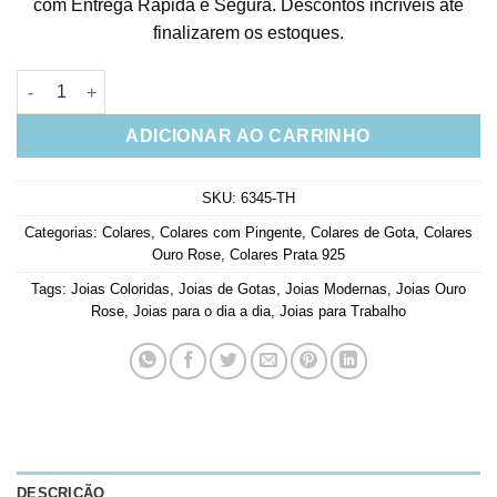
com Entrega Rápida e Segura. Descontos incríveis até
finalizarem os estoques.
Colar De Gotinhas Coloridas Cravejadas Em Zirconias Prata 92
ADICIONAR AO CARRINHO
SKU:
6345-TH
Categorias:
Colares
,
Colares com Pingente
,
Colares de Gota
,
Colares
Ouro Rose
,
Colares Prata 925
Tags:
Joias Coloridas
,
Joias de Gotas
,
Joias Modernas
,
Joias Ouro
Rose
,
Joias para o dia a dia
,
Joias para Trabalho
DESCRIÇÃO