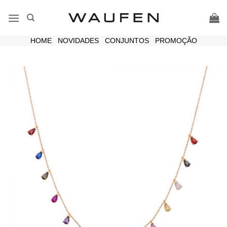
Skip
to
content
HOME
|
NOVIDADES
|
CONJUNTOS
|
PROMOÇÃO