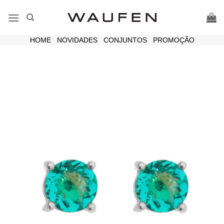
Skip
to
content
HOME
|
NOVIDADES
|
CONJUNTOS
|
PROMOÇÃO