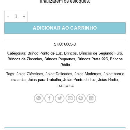
finalizarem os estoques.
Brinco Ponto De Luz Turmalina Prata 925 quantidade
ADICIONAR AO CARRINHO
SKU:
6065-D
Categorias:
Brinco Ponto de Luz
,
Brincos
,
Brincos de Segundo Furo
,
Brincos de Zirconias
,
Brincos Pequenos
,
Brincos Prata 925
,
Brincos
Ródio
Tags:
Joias Clássicas
,
Joias Delicadas
,
Joias Modernas
,
Joias para o
dia a dia
,
Joias para Trabalho
,
Joias Ponto de Luz
,
Joias Rodio
,
Turmalina